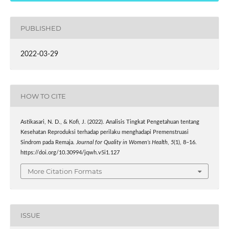
PUBLISHED
2022-03-29
HOW TO CITE
Astikasari, N. D., & Kofi, J. (2022). Analisis Tingkat Pengetahuan tentang
Kesehatan Reproduksi terhadap perilaku menghadapi Premenstruasi
Sindrom pada Remaja.
Journal for Quality in Women’s Health
,
5
(1), 8–16.
https://doi.org/10.30994/jqwh.v5i1.127
More Citation Formats
ISSUE