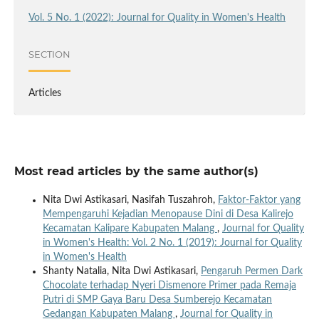
Vol. 5 No. 1 (2022): Journal for Quality in Women's Health
SECTION
Articles
Most read articles by the same author(s)
Nita Dwi Astikasari, Nasifah Tuszahroh,
Faktor-Faktor yang
Mempengaruhi Kejadian Menopause Dini di Desa Kalirejo
Kecamatan Kalipare Kabupaten Malang
,
Journal for Quality
in Women's Health: Vol. 2 No. 1 (2019): Journal for Quality
in Women's Health
Shanty Natalia, Nita Dwi Astikasari,
Pengaruh Permen Dark
Chocolate terhadap Nyeri Dismenore Primer pada Remaja
Putri di SMP Gaya Baru Desa Sumberejo Kecamatan
Gedangan Kabupaten Malang
,
Journal for Quality in