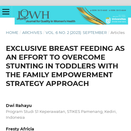
HOME
/
ARCHIVES
/
VOL. 6 NO. 2 (2023): SEPTEMBER
/
Articles
EXCLUSIVE BREAST FEEDING AS
AN EFFORT TO OVERCOME
STUNTING IN TODDLERS WITH
THE FAMILY EMPOWERMENT
STRATEGY APPROACH
Dwi Rahayu
Program Studi S1 Keperawatan, STIKES Pamenang, Kediri,
Indonesia
Fresty Africia