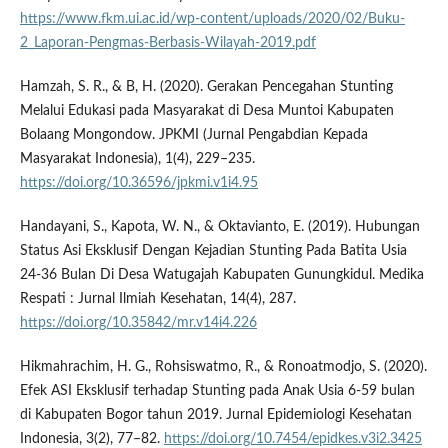
https://www.fkm.ui.ac.id/wp-content/uploads/2020/02/Buku-
2_Laporan-Pengmas-Berbasis-Wilayah-2019.pdf
Hamzah, S. R., & B, H. (2020). Gerakan Pencegahan Stunting
Melalui Edukasi pada Masyarakat di Desa Muntoi Kabupaten
Bolaang Mongondow. JPKMI (Jurnal Pengabdian Kepada
Masyarakat Indonesia), 1(4), 229–235.
https://doi.org/10.36596/jpkmi.v1i4.95
Handayani, S., Kapota, W. N., & Oktavianto, E. (2019). Hubungan
Status Asi Eksklusif Dengan Kejadian Stunting Pada Batita Usia
24-36 Bulan Di Desa Watugajah Kabupaten Gunungkidul. Medika
Respati : Jurnal Ilmiah Kesehatan, 14(4), 287.
https://doi.org/10.35842/mr.v14i4.226
Hikmahrachim, H. G., Rohsiswatmo, R., & Ronoatmodjo, S. (2020).
Efek ASI Eksklusif terhadap Stunting pada Anak Usia 6-59 bulan
di Kabupaten Bogor tahun 2019. Jurnal Epidemiologi Kesehatan
Indonesia, 3(2), 77–82.
https://doi.org/10.7454/epidkes.v3i2.3425