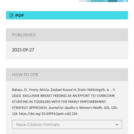
PDF
PUBLISHED
2023-09-27
HOW TO CITE
Rahayu, D., Fresty Africia, Zauhani Kusnul H, Erwin Yektiningsih, & ., Y.
(2023). EXCLUSIVE BREAST FEEDING AS AN EFFORT TO OVERCOME
STUNTING IN TODDLERS WITH THE FAMILY EMPOWERMENT
STRATEGY APPROACH.
Journal for Quality in Women’s Health
,
6
(2), 120–
126. https://doi.org/10.30994/jqwh.v6i2.226
More Citation Formats