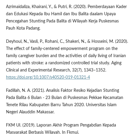
Azrimaidaliza, Khairani, Y., & Putri, R. (2020). Pemberdayaan Kader
dan Edukasi Kepada Ibu Hamil dan Ibu Balita daalam Upaya
Pencegahan Stunting Pada Balita di Wilayah Kerja Puskesmas
Pauh Kota Padang.
Deyhoul, N., Vasli, P., Rohani, C., Shakeri, N., & Hosseini, M. (2020).
The effect of family-centered empowerment program on the
family caregiver burden and the activities of daily living of Iranian
patients with stroke: a randomized controlled trial study. Aging
Clinical and Experimental Research, 32(7), 1343–1352.
https://doi.org/10.1007/s40520-019-01321-4
Fadillah, N. A. (2021). Analisis Faktor Resiko Kejadian Stunting
Pada Balita 6 Bulan - 23 Bulan di Puskesmas Pekkae Kecamatan
Tenete Rilau Kabupaten Barru Tahun 2020. Universitas Islam
Negeri Alauddin Makassar.
FKM UI. (2019). Laporan Akhir Program Pengabdian Kepada
Masyarakat Berbasis Wilayah. In Fkmui.