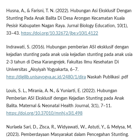
Husna, A., & Farisni, T. N. (2022). Hubungan Asi Eksklusif Dengan
Stunting Pada Anak Balita Di Desa Arongan Kecamatan Kuala
Pesisir Kabupaten Nagan Raya. Jurnal Biology Education, 10(1),
33–43.
https://doi.org/10.32672/jbe.v10i1.4122
Indrawati, S. (2016). Hubungan pemberian ASI eksklusif dengan
kejadian stunting pada anak usia kejadian stunting pada anak usia
2-3 tahun di Desa Karangrejek. Fakultas Ilmu Kesehatan Di
Universitas ‗Aisyiyah Yogyakarta, 6–7.
http://digilib.unisayogya.ac.id/2480/1/dira
Naskah Publikasi .pdf
Louis, S. L., Mirania, A. N., & Yuniarti, E. (2022). Hubungan
Pemberian ASI Eksklusif dengan Kejadian Stunting pada Anak
Balita. Maternal & Neonatal Health Journal, 3(1), 7–11.
https://doi.org/10.37010/mnhj.v3i1.498
Nurlaela Sari, D., Zisca, R., Widyawati, W., Astuti, Y., & Melysa, M.
(2023). Pemberdayaan Masyarakat dalam Pencegahan Stunting.