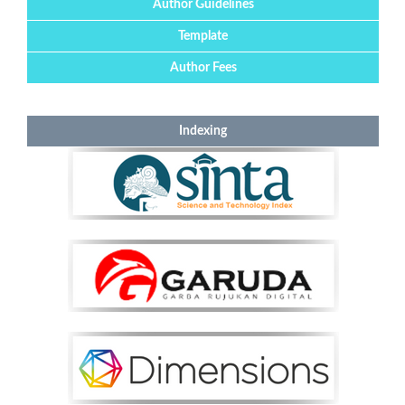
Author Guidelines
Template
Author Fees
Indexing