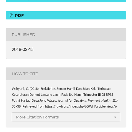
PDF
PUBLISHED
2018-03-15
HOW TO CITE
Wahyuni, C. (2018). Efektivitas Senam Hamil Dan Jalan Kaki Terhadap
Keteraturan Denyut Jantung Janin Pada Ibu Hamil Trimester III Di BPM
Patmi Hartati Desa Joho Wates.
Journal for Quality in Women’s Health
,
1
(1),
33–38. Retrieved from https://jqwh.org/index.php/JQWH/article/view/6
More Citation Formats