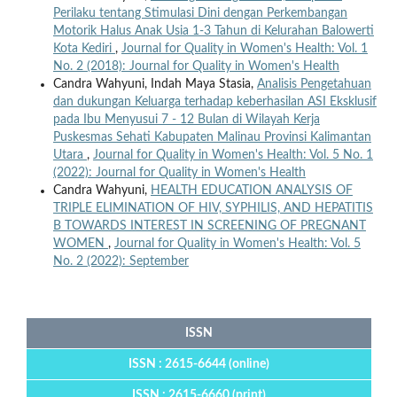
Perilaku tentang Stimulasi Dini dengan Perkembangan
Motorik Halus Anak Usia 1-3 Tahun di Kelurahan Balowerti
Kota Kediri
,
Journal for Quality in Women's Health: Vol. 1
No. 2 (2018): Journal for Quality in Women's Health
Candra Wahyuni, Indah Maya Stasia,
Analisis Pengetahuan
dan dukungan Keluarga terhadap keberhasilan ASI Eksklusif
pada Ibu Menyusui 7 - 12 Bulan di Wilayah Kerja
Puskesmas Sehati Kabupaten Malinau Provinsi Kalimantan
Utara
,
Journal for Quality in Women's Health: Vol. 5 No. 1
(2022): Journal for Quality in Women's Health
Candra Wahyuni,
HEALTH EDUCATION ANALYSIS OF
TRIPLE ELIMINATION OF HIV, SYPHILIS, AND HEPATITIS
B TOWARDS INTEREST IN SCREENING OF PREGNANT
WOMEN
,
Journal for Quality in Women's Health: Vol. 5
No. 2 (2022): September
ISSN
ISSN : 2615-6644 (online)
ISSN : 2615-6660 (print)