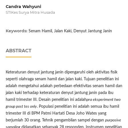
Candra Wahyuni
STIKes Surya Mitra Husada
Keywords:
Senam Hamil, Jalan Kaki, Denyut Jantung Janin
ABSTRACT
Keteraturan denyut jantung janin dipengaruhi oleh aktivitas fisik
seperti olahraga senam hamil dan jalan kaki. Tujuan penelitian ini
adalah mengetahui adakah perbedaan efektivitas senam hamil dan
jalan kaki terhadap keteraturan denyut jantung janin pada ibu
hamil trimester III. Desain penelitian ini adalah
pra eksperiment two
group post tes only
. Populasi penelitian ini adalah semua ibu hamil
trimester III di BPM Patmi Hartati Desa Joho Wates yang
berjumlah 30 orang. Tehnik pengambilan sampel dengan
purposive
sampling
didapatkan sebanyak 28 responden. Instrumen penelitian