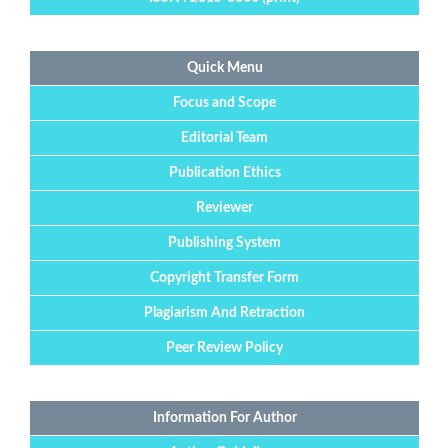
Quick Menu
Focus and Scope
Editorial Team
Publication Ethics
Reviewer
Publishing System
Copyright Transfer Form
Plagiarism And Retraction
Peer Review Policy
Information For Author