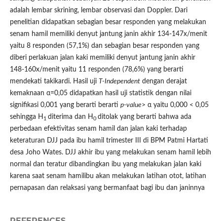
adalah lembar skrining, lembar observasi dan Doppler. Dari
penelitian didapatkan sebagian besar responden yang melakukan
senam hamil memiliki denyut jantung janin akhir 134-147x/menit
yaitu 8 responden (57,1%) dan sebagian besar responden yang
diberi perlakuan jalan kaki memiliki denyut jantung janin akhir
148-160x/menit yaitu 11 responden (78,6%) yang berarti
mendekati takikardi. Hasil uji
T-Independent
dengan derajat
kemaknaan α=0,05 didapatkan hasil uji statistik dengan nilai
signifikasi 0,001 yang berarti berarti
p-value
> α yaitu 0,000 < 0,05
sehingga H
diterima dan H
ditolak yang berarti bahwa ada
1
0
perbedaan efektivitas senam hamil dan jalan kaki terhadap
keteraturan DJJ pada ibu hamil trimester III di BPM Patmi Hartati
desa Joho Wates. DJJ akhir ibu yang melakukan senam hamil lebih
normal dan teratur dibandingkan ibu yang melakukan jalan kaki
karena saat senam hamilibu akan melakukan latihan otot, latihan
pernapasan dan relaksasi yang bermanfaat bagi ibu dan janinnya
REFERENCES