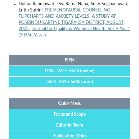
Dafina Rahmawati, Dwi Ratna Nana, Anah Sugihanawati,
Entin Sutrini,
PREMENOPAUSAL COUNSELING
FLIPCHARTS AND ANXIETY LEVELS: A STUDY AT
POSBINDU KARTINI, TIGARAKSA DISTRICT, AUGUST
2025
,
Journal for Quality in Women's Health: Vol. 9 No. 1
(2026): March
ISSN
ISSN : 2615-6644 (online)
ISSN : 2615-6660 (print)
Quick Menu
Focus and Scope
Editorial Team
Publication Ethics