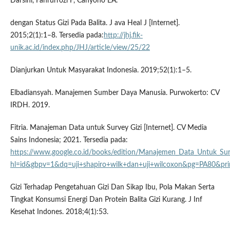
Darsini, Fahrurrozi F, Cahyono EA.
dengan Status Gizi Pada Balita. J ava Heal J [Internet].
2015;2(1):1–8. Tersedia pada:
http://jhj.fik-
unik.ac.id/index.php/JHJ/article/view/25/22
Dianjurkan Untuk Masyarakat Indonesia. 2019;52(1):1–5.
Elbadiansyah. Manajemen Sumber Daya Manusia. Purwokerto: CV
IRDH. 2019.
Fitria. Manajeman Data untuk Survey Gizi [Internet]. CV Media
Sains Indonesia; 2021. Tersedia pada:
https://www.google.co.id/books/edition/Manajemen_Data_Untuk_S
hl=id&gbpv=1&dq=uji+shapiro+wilk+dan+uji+wilcoxon&pg=PA80&pri
Gizi Terhadap Pengetahuan Gizi Dan Sikap Ibu, Pola Makan Serta
Tingkat Konsumsi Energi Dan Protein Balita Gizi Kurang. J Inf
Kesehat Indones. 2018;4(1):53.