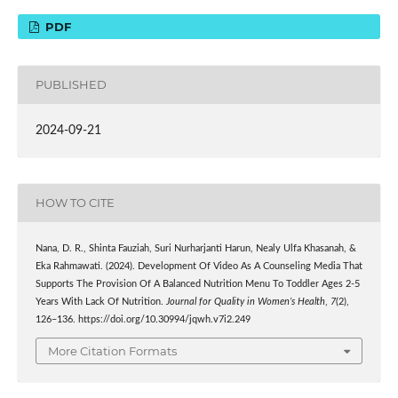
PDF
PUBLISHED
2024-09-21
HOW TO CITE
Nana, D. R., Shinta Fauziah, Suri Nurharjanti Harun, Nealy Ulfa Khasanah, &
Eka Rahmawati. (2024). Development Of Video As A Counseling Media That
Supports The Provision Of A Balanced Nutrition Menu To Toddler Ages 2-5
Years With Lack Of Nutrition.
Journal for Quality in Women’s Health
,
7
(2),
126–136. https://doi.org/10.30994/jqwh.v7i2.249
More Citation Formats