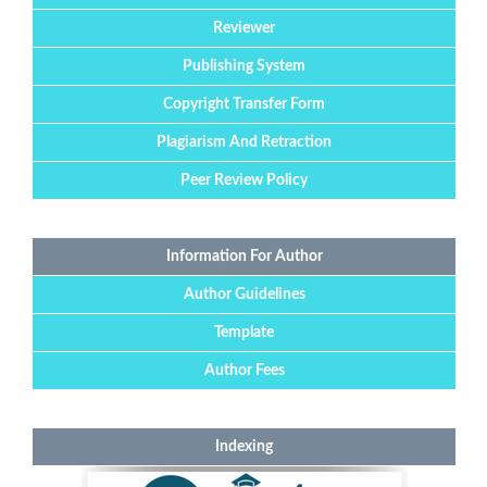
Reviewer
Publishing System
Copyright Transfer Form
Plagiarism And Retraction
Peer Review Policy
Information For Author
Author Guidelines
Template
Author Fees
Indexing