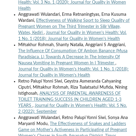
Health: Vol. 3 No. 1 (2020): Journal for Quality in Women
Health
Anggrawati Wulandari, Erma Retnaningtyas, Erna Kusuma
Wardani,
Effectiveness of Walking Sport to Sleep Quality of
Pregnant Women on The Third Trimester in Silir Village,
Wates, Kediri
,
Journal for Quality in Women's Health: Vol.
1 No. 1 (2018): Journal for Quality in Women's Health
Miftakhur Rohmah, Shanty Natalia, Anggriani S Anggriani,
The Influence Of Consumption Of Ambon Banance (Musa
Paradisiaca. L) Towards A Decrease In The Intensity Of
Nausea Vomiting In Pregnant Women In I Trimester
,
Journal for Quality in Women's Health: Vol. 1 No. 1 (2018):
Journal for Quality in Women's Health
Retno Palupi Yonni Siwi, Geystra Asmeranda Cahyaning
Ciputri, Miftakhur Rohmah, Riza Tsalatsatul Mufida, Nining
Istighosah,
ANALYSIS OF PARENTAL AWARENESS OF
TOILET TRAINING SUCCESS IN CHILDREN AGED 1-3
YEARS
,
Journal for Quality in Women's Health: Vol. 5 No.
2 (2022): September
Anggrawati Wulandari, Retno Palupi Yonni Siwi, Sonya Ana
Maryanti Modu,
The Effectiveness of Snakes and Ladders
Game on Mother's Activeness in Participating of Pregnant
Women's Classes in South Amanatun District, Timor