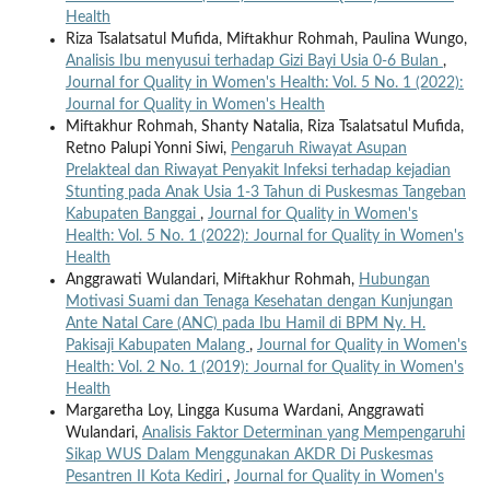
Health
Riza Tsalatsatul Mufida, Miftakhur Rohmah, Paulina Wungo,
Analisis Ibu menyusui terhadap Gizi Bayi Usia 0-6 Bulan
,
Journal for Quality in Women's Health: Vol. 5 No. 1 (2022):
Journal for Quality in Women's Health
Miftakhur Rohmah, Shanty Natalia, Riza Tsalatsatul Mufida,
Retno Palupi Yonni Siwi,
Pengaruh Riwayat Asupan
Prelakteal dan Riwayat Penyakit Infeksi terhadap kejadian
Stunting pada Anak Usia 1-3 Tahun di Puskesmas Tangeban
Kabupaten Banggai
,
Journal for Quality in Women's
Health: Vol. 5 No. 1 (2022): Journal for Quality in Women's
Health
Anggrawati Wulandari, Miftakhur Rohmah,
Hubungan
Motivasi Suami dan Tenaga Kesehatan dengan Kunjungan
Ante Natal Care (ANC) pada Ibu Hamil di BPM Ny. H.
Pakisaji Kabupaten Malang
,
Journal for Quality in Women's
Health: Vol. 2 No. 1 (2019): Journal for Quality in Women's
Health
Margaretha Loy, Lingga Kusuma Wardani, Anggrawati
Wulandari,
Analisis Faktor Determinan yang Mempengaruhi
Sikap WUS Dalam Menggunakan AKDR Di Puskesmas
Pesantren II Kota Kediri
,
Journal for Quality in Women's