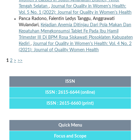
Tengah Selatan
,
Journal for Quality in Women's Health:
Vol. 5 No. 1 (2022): Journal for Quality in Women's Health
Panca Radono, Falentin Ledys Tanggu, Anggrawati
Wulandari,
Kejadian Anemia Ditinjau Dari Pola Makan Dan
Kepatuhan Mengkonsumsi Tablet Fe Pada Ibu Hamil
Trimester III Di BPM Rosa Siskawati Plosoklaten Kabupaten
Kediri
,
Journal for Quality in Women's Health: Vol. 4 No. 2
(2021): Journal of Quality Women Health
1
2
>
>>
ISSN
ISSN : 2615-6644 (online)
ISSN : 2615-6660 (print)
Quick Menu
Focus and Scope