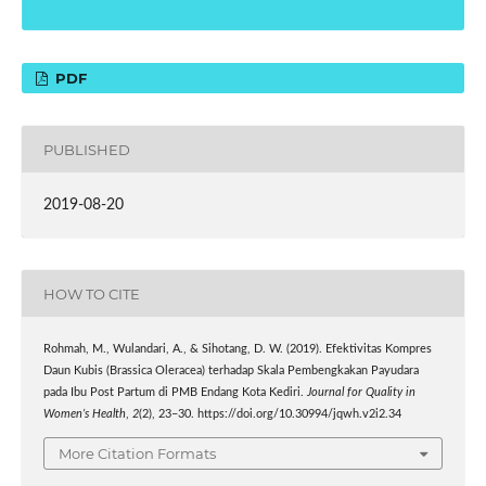
PDF
PUBLISHED
2019-08-20
HOW TO CITE
Rohmah, M., Wulandari, A., & Sihotang, D. W. (2019). Efektivitas Kompres
Daun Kubis (Brassica Oleracea) terhadap Skala Pembengkakan Payudara
pada Ibu Post Partum di PMB Endang Kota Kediri.
Journal for Quality in
Women’s Health
,
2
(2), 23–30. https://doi.org/10.30994/jqwh.v2i2.34
More Citation Formats