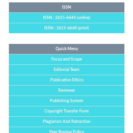
ISSN
ISSN : 2615-6644 (online)
ISSN : 2615-6660 (print)
Quick Menu
Focus and Scope
Editorial Team
Publication Ethics
Reviewer
Publishing System
Copyright Transfer Form
Plagiarism And Retraction
Peer Review Policy