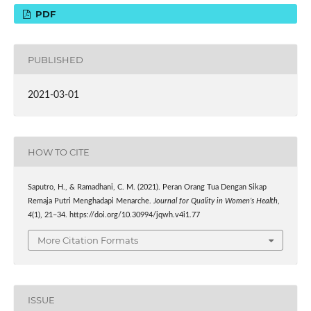
PDF
PUBLISHED
2021-03-01
HOW TO CITE
Saputro, H., & Ramadhani, C. M. (2021). Peran Orang Tua Dengan Sikap
Remaja Putri Menghadapi Menarche.
Journal for Quality in Women’s Health
,
4
(1), 21–34. https://doi.org/10.30994/jqwh.v4i1.77
More Citation Formats
ISSUE