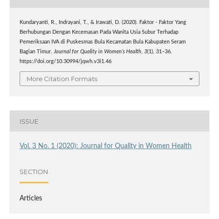
Kundaryanti, R., Indrayani, T., & Irawati, D. (2020). Faktor - Faktor Yang
Berhubungan Dengan Kecemasan Pada Wanita Usia Subur Terhadap
Pemeriksaan IVA di Puskesmas Bula Kecamatan Bula Kabupaten Seram
Bagian Timur.
Journal for Quality in Women’s Health
,
3
(1), 31–36.
https://doi.org/10.30994/jqwh.v3i1.46
More Citation Formats
ISSUE
Vol. 3 No. 1 (2020): Journal for Quality in Women Health
SECTION
Articles