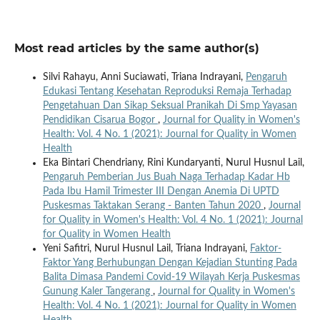
Most read articles by the same author(s)
Silvi Rahayu, Anni Suciawati, Triana Indrayani,
Pengaruh
Edukasi Tentang Kesehatan Reproduksi Remaja Terhadap
Pengetahuan Dan Sikap Seksual Pranikah Di Smp Yayasan
Pendidikan Cisarua Bogor
,
Journal for Quality in Women's
Health: Vol. 4 No. 1 (2021): Journal for Quality in Women
Health
Eka Bintari Chendriany, Rini Kundaryanti, Nurul Husnul Lail,
Pengaruh Pemberian Jus Buah Naga Terhadap Kadar Hb
Pada Ibu Hamil Trimester III Dengan Anemia Di UPTD
Puskesmas Taktakan Serang - Banten Tahun 2020
,
Journal
for Quality in Women's Health: Vol. 4 No. 1 (2021): Journal
for Quality in Women Health
Yeni Safitri, Nurul Husnul Lail, Triana Indrayani,
Faktor-
Faktor Yang Berhubungan Dengan Kejadian Stunting Pada
Balita Dimasa Pandemi Covid-19 Wilayah Kerja Puskesmas
Gunung Kaler Tangerang
,
Journal for Quality in Women's
Health: Vol. 4 No. 1 (2021): Journal for Quality in Women
Health