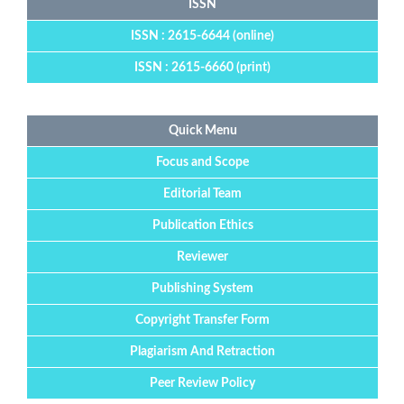
ISSN
ISSN : 2615-6644 (online)
ISSN : 2615-6660 (print)
Quick Menu
Focus and Scope
Editorial Team
Publication Ethics
Reviewer
Publishing System
Copyright Transfer Form
Plagiarism And Retraction
Peer Review Policy