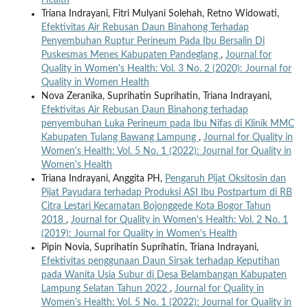
Triana Indrayani, Fitri Mulyani Solehah, Retno Widowati,
Efektivitas Air Rebusan Daun Binahong Terhadap
Penyembuhan Ruptur Perineum Pada Ibu Bersalin Di
Puskesmas Menes Kabupaten Pandeglang
,
Journal for
Quality in Women's Health: Vol. 3 No. 2 (2020): Journal for
Quality in Women Health
Nova Zeranika, Suprihatin Suprihatin, Triana Indrayani,
Efektivitas Air Rebusan Daun Binahong terhadap
penyembuhan Luka Perineum pada Ibu Nifas di Klinik MMC
Kabupaten Tulang Bawang Lampung
,
Journal for Quality in
Women's Health: Vol. 5 No. 1 (2022): Journal for Quality in
Women's Health
Triana Indrayani, Anggita PH,
Pengaruh Pijat Oksitosin dan
Pijat Payudara terhadap Produksi ASI Ibu Postpartum di RB
Citra Lestari Kecamatan Bojonggede Kota Bogor Tahun
2018
,
Journal for Quality in Women's Health: Vol. 2 No. 1
(2019): Journal for Quality in Women's Health
Pipin Novia, Suprihatin Suprihatin, Triana Indrayani,
Efektivitas penggunaan Daun Sirsak terhadap Keputihan
pada Wanita Usia Subur di Desa Belambangan Kabupaten
Lampung Selatan Tahun 2022
,
Journal for Quality in
Women's Health: Vol. 5 No. 1 (2022): Journal for Quality in